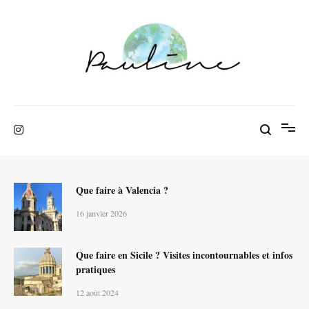
Aller
au
contenu
Blog de voyage
Pauline Rbl
Que faire à Valencia ?
16 janvier 2026
Que faire en Sicile ? Visites incontournables et infos
pratiques
12 août 2024