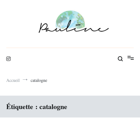
Aller
au
contenu
Blog de voyage
Pauline Rbl
Accueil
catalogne
Étiquette :
catalogne