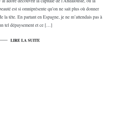
J’ai adoré découvrir la capitale de l’Andalousie, où la
beauté est si omniprésente qu’on ne sait plus où donner
de la tête. En partant en Espagne, je ne m’attendais pas à
un tel dépaysement et ce […]
LIRE LA SUITE