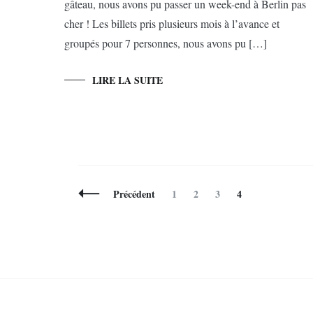
gâteau, nous avons pu passer un week-end à Berlin pas
cher ! Les billets pris plusieurs mois à l’avance et
groupés pour 7 personnes, nous avons pu […]
LIRE LA SUITE
Navigation
Page
Page
Page
Page
Précédent
1
2
3
4
des
articles